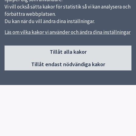
Vi vill också sätta kakor för statistik så vi kan analysera och
förbättra webbplatsen.
Du kan när du vill ändra dina inställningar.
Läs om vilka kakor vi använder och ändra dina inställningar
Sidfot
Tillåt alla kakor
Huvudmeny
Tillåt endast nödvändiga kakor
Start
Om skolan
Verksamhet & klasser
Elevhälsa
Vårdnadshavares kontaktuppgifter
Kontakt
Klassernas sidor
Snabblänkar