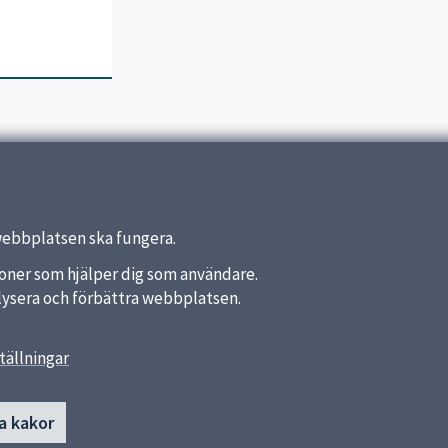
webbplatsen ska fungera.
nktioner som hjälper dig som användare.
analysera och förbättra webbplatsen.
tällningar
länkar
Kontakt
a kakor
Rosendals skola
a kommun