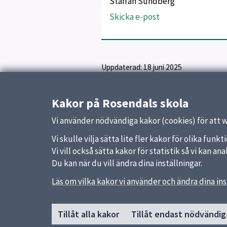
Staffan Sundberg
Skicka e-post
Uppdaterad:
18 juni 2025
Kakor på Rosendals skola
Vi använder nödvändiga kakor (cookies) för att 
Vi skulle vilja sätta lite fler kakor för olika fu
Vi vill också sätta kakor för statistik så vi kan 
Du kan när du vill ändra dina inställningar.
Läs om vilka kakor vi använder och ändra dina ins
Sidfot
Huvudmeny
Snabb
Tillåt alla kakor
Tillåt endast nödvändig
Start
Uppsal