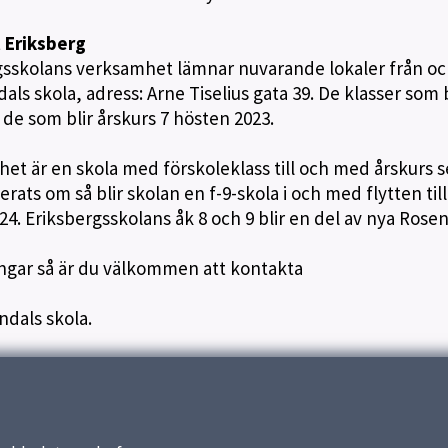
t Eriksberg
rgsskolans verksamhet lämnar nuvarande lokaler från o
dals skola, adress: Arne Tiselius gata 39. De klasser som
h de som blir årskurs 7 hösten 2023.
 är en skola med förskoleklass till och med årskurs se
rats om så blir skolan en f-9-skola i och med flytten til
4. Eriksbergsskolans åk 8 och 9 blir en del av nya Rose
ingar så är du välkommen att kontakta
ndals skola.