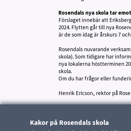
Rosendals nya skola tar emo
Förslaget innebär att Eriksbe
2024. Flytten går till nya Rosen
är de som idag är årskurs 7 oc
Rosendals nuvarande verksamhet
skola). Som tidigare har informe
nya lokalerna höstterminen 202
skola.
Om du har frågor eller funder
Henrik Ericson, rektor på Rose
Publicerad:
6 februari 2023
Kakor på Rosendals skola