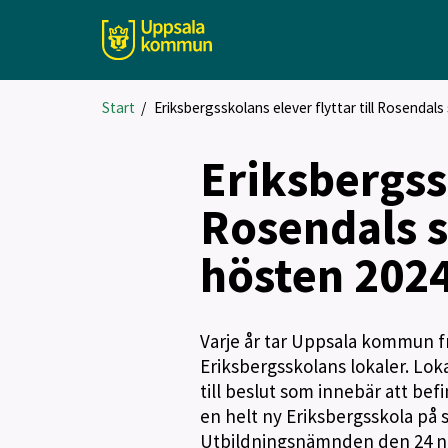
Start
/
Eriksbergsskolans elever flyttar till Rosendal
Eriksbergssk
Rosendals s
hösten 202
Varje år tar Uppsala kommun fr
Eriksbergsskolans lokaler. Loka
till beslut som innebär att bef
en helt ny Eriksbergsskola på 
Utbildningsnämnden den 24 n