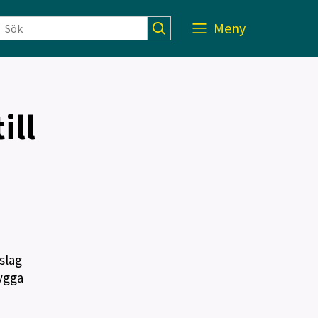
Meny
ill
slag
bygga