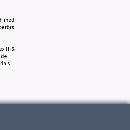
ch med
 berörs
x (f-6-
l de
ndals