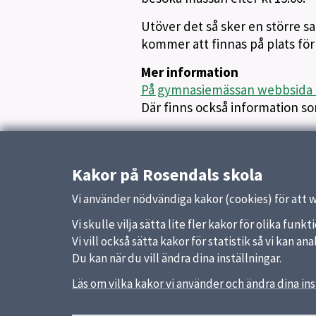
Utöver det så sker en större
kommer att finnas på plats för
Mer information
På gymnasiemässan webbsida 
Där finns också information som
Publicerad:
23 oktober 2025
Kakor på Rosendals skola
Vi använder nödvändiga kakor (cookies) för att 
Vi skulle vilja sätta lite fler kakor för olika fu
Vi vill också sätta kakor för statistik så vi kan 
Du kan när du vill ändra dina inställningar.
Läs om vilka kakor vi använder och ändra dina ins
Sidfot
Huvudmeny
Snabb