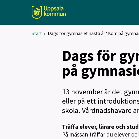
Start
/
Dags för gymnasiet nästa år? Kom på gymn
Dags för gy
på gymnas
13 november är det gymn
eller på ett introdukti
skola. Vårdnadshavare ä
Träffa elever, lärare och stu
På mässan träffar du elever oc