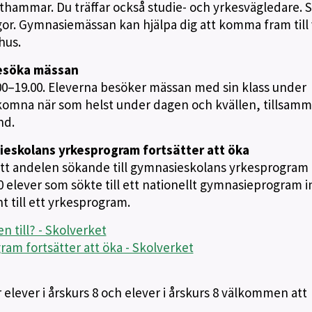
thammar. Du träffar också studie- och yrkesvägledare. 
rågor. Gymnasiemässan kan hjälpa dig att komma fram till 
hus.
esöka mässan
0–19.00. Eleverna besöker mässan med sin klass under
lkomna när som helst under dagen och kvällen, tillsam
nd.
sieskolans yrkesprogram fortsätter att öka
r att andelen sökande till gymnasieskolans yrkesprogram
00 elever som sökte till ett nationellt gymnasieprogram i
t till ett yrkesprogram.
till? - Skolverket
gram fortsätter att öka - Skolverket
 elever i årskurs 8 och elever i årskurs 8 välkommen att