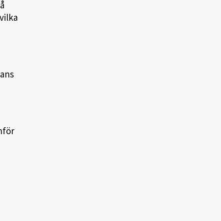
Så
vilka
mans
nför