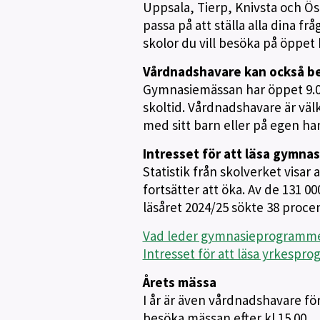
Uppsala, Tierp, Knivsta och Ös
passa på att ställa alla dina f
skolor du vill besöka på öppet 
Vårdnadshavare kan också b
Gymnasiemässan har öppet 9.0
skoltid. Vårdnadshavare är vä
med sitt barn eller på egen ha
Intresset för att läsa gymna
Statistik från skolverket visa
fortsätter att öka. Av de 131 0
läsåret 2024/25 sökte 38 procen
Vad leder gymnasieprogrammen 
Intresset för att läsa yrkespro
Årets mässa
I år är även vårdnadshavare för
besöka mässan efter kl 15.00.