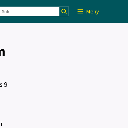
Meny
m
s 9
i