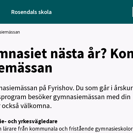
Rosendals skola
asiemässan
mnasiet nästa år? Ko
iemässan
asiemässan på Fyrishov. Du som går i årskur
onsprogram besöker gymnasiemässan med din
r också välkomna.
die- och yrkesvägledare
h lärare från kommunala och fristående gymnasieskolor 